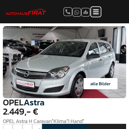
alle Bilder
OPEL
Astra
2.449,- €
OPEL Astra H Caravan°Klima°I Hand°