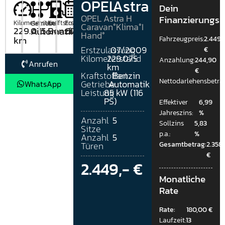
OPEL
Astra
Dein
OPEL Astra H
Finanzierungs
Kilometerstand
Kraftstoffart
Erstzulassung
Getriebe
Caravan°Klima°I
229.075
Benzin
07/2009
Automatik
Hand°
km
Fahrzeugpreis:
2.449,
Erstzulassung
07/2009
€
Kilometerstand
229.075
Anzahlung:
244,90
Anrufen
km
€
Kraftstoffart
Benzin
Nettodarlehensbetra
WhatsApp
Getriebe
Automatik
Leistung
85 kW (116
PS)
Effektiver
6,99
Jahreszins:
%
Anzahl
5
Sollzins
5,83
Sitze
p.a.:
%
Anzahl
5
Gesamtbetrag:
2.358,
Türen
€
2.449,- €
Monatliche
Rate
Rate:
180,00 €
Laufzeit:
13