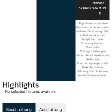
Monate
Schlussrate:
0,00
€
* Eigentums- und andere
Gebühren und Anreize sind
in dieser Berechnung nicht
enthalten, da es sich
lediglich um eine
Schätzung handelt.
Monatliche
Zahlungsschätzungen
dienen der Information und
stellen kein
Finanzierungsangebot des
Verkäufers dieses
Fahrzeugs dar. Es können
weitere Steuern anfallen.
Highlights
No selected features available.
Beschreibung
Ausstattung