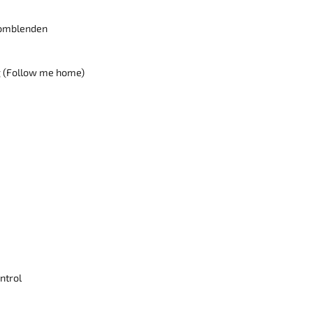
romblenden
g (Follow me home)
ntrol