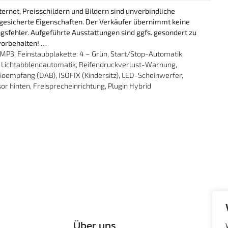
ernet, Preisschildern und Bildern sind unverbindliche
ugesicherte Eigenschaften. Der Verkäufer übernimmt keine
gsfehler. Aufgeführte Ausstattungen sind ggfs. gesondert zu
vorbehalten! …
, MP3, Feinstaubplakette: 4 – Grün, Start/Stop-Automatik,
y, Lichtabblendautomatik, Reifendruckverlust-Warnung,
dioempfang (DAB), ISOFIX (Kindersitz), LED-Scheinwerfer,
or hinten, Freisprecheinrichtung, Plugin Hybrid
Über uns