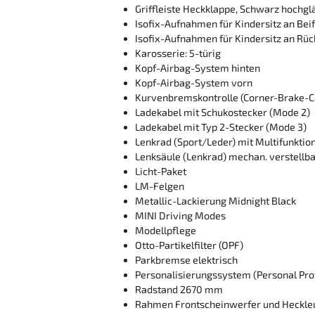
Griffleiste Heckklappe, Schwarz hochg
Isofix-Aufnahmen für Kindersitz an Beif
Isofix-Aufnahmen für Kindersitz an Rüc
Karosserie: 5-türig
Kopf-Airbag-System hinten
Kopf-Airbag-System vorn
Kurvenbremskontrolle (Corner-Brake-Co
Ladekabel mit Schukostecker (Mode 2)
Ladekabel mit Typ 2-Stecker (Mode 3)
Lenkrad (Sport/Leder) mit Multifunktio
Lenksäule (Lenkrad) mechan. verstellb
Licht-Paket
LM-Felgen
Metallic-Lackierung Midnight Black
MINI Driving Modes
Modellpflege
Otto-Partikelfilter (OPF)
Parkbremse elektrisch
Personalisierungssystem (Personal Prof
Radstand 2670 mm
Rahmen Frontscheinwerfer und Heckle