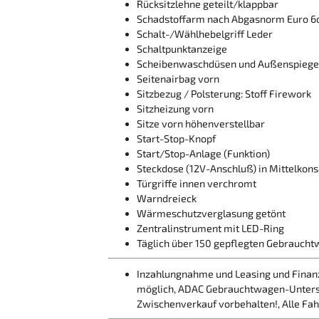
Rücksitzlehne geteilt/klappbar
Schadstoffarm nach Abgasnorm Euro 6
Schalt-/Wählhebelgriff Leder
Schaltpunktanzeige
Scheibenwaschdüsen und Außenspiegel
Seitenairbag vorn
Sitzbezug / Polsterung: Stoff Firework
Sitzheizung vorn
Sitze vorn höhenverstellbar
Start-Stop-Knopf
Start/Stop-Anlage (Funktion)
Steckdose (12V-Anschluß) in Mittelkons
Türgriffe innen verchromt
Warndreieck
Wärmeschutzverglasung getönt
Zentralinstrument mit LED-Ring
Täglich über 150 gepflegten Gebraucht
Inzahlungnahme und Leasing und Finanz
möglich, ADAC Gebrauchtwagen-Untersu
Zwischenverkauf vorbehalten!, Alle F