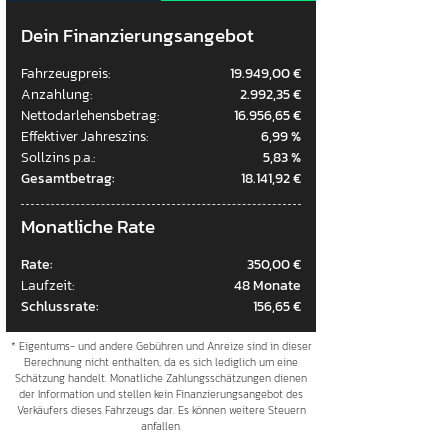
Dein Finanzierungsangebot
Fahrzeugpreis:
19.949,00 €
Anzahlung:
2.992,35 €
Nettodarlehensbetrag:
16.956,65 €
Effektiver Jahreszins:
6,99 %
Sollzins p.a.:
5,83 %
Gesamtbetrag:
18.141,92 €
Monatliche Rate
Rate:
350,00 €
Laufzeit:
48 Monate
Schlussrate:
156,65 €
* Eigentums- und andere Gebühren und Anreize sind in dieser
Berechnung nicht enthalten, da es sich lediglich um eine
Schätzung handelt. Monatliche Zahlungsschätzungen dienen
der Information und stellen kein Finanzierungsangebot des
Verkäufers dieses Fahrzeugs dar. Es können weitere Steuern
anfallen.