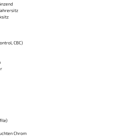
länzend
ahrersitz
ksitz
ntrol, CBC)
n
ar
ile)
uchten Chrom