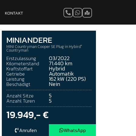
KONTAKT
MINI
ANDERE
MINI Countryman Cooper SE Plug in Hybird°
Countryman
03/2022
Erstzulassung
71.440 km
Kilometerstand
Hybrid
Kraftstoffart
Automatik
Getriebe
162 kW (220 PS)
Leistung
Nein
Beschädigt
5
Anzahl Sitze
5
Anzahl Türen
19.949,- €
Anrufen
WhatsApp