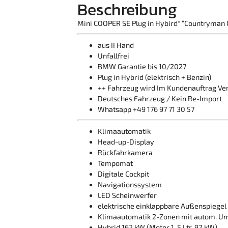
Beschreibung
Mini COOPER SE Plug in Hybird° “Countryman C
aus II Hand
Unfallfrei
BMW Garantie bis 10/2027
Plug in Hybrid (elektrisch + Benzin)
++ Fahrzeug wird Im Kundenauftrag Ver
Deutsches Fahrzeug / Kein Re-Import
Whatsapp +49 176 97 71 30 57
Klimaautomatik
Head-up-Display
Rückfahrkamera
Tempomat
Digitale Cockpit
Navigationssystem
LED Scheinwerfer
elektrische einklappbare Außenspiegel
Klimaautomatik 2-Zonen mit autom. Um
Hybrid 162 kW (Motor 1, 5 Ltr. 92 kW)