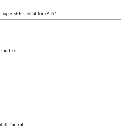
ooper SE Essential Trim All4“
kauft ++
luft-Control