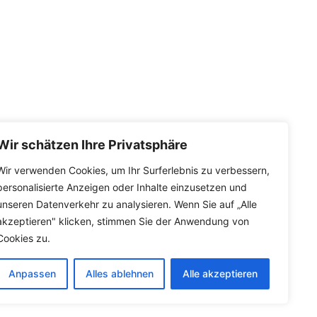
Wir schätzen Ihre Privatsphäre
Links
Wir verwenden Cookies, um Ihr Surferlebnis zu verbessern,
personalisierte Anzeigen oder Inhalte einzusetzen und
Ihr Auto verkaufen
unseren Datenverkehr zu analysieren. Wenn Sie auf „Alle
Fahrzeugbestand
akzeptieren" klicken, stimmen Sie der Anwendung von
Datenschutzerklärung
Cookies zu.
Impressum
Anpassen
Alles ablehnen
Alle akzeptieren