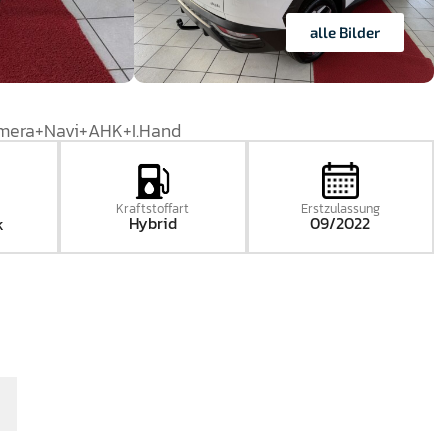
alle Bilder
amera+Navi+AHK+I.Hand
Kraftstoffart
Erstzulassung
Hybrid
09/2022
k