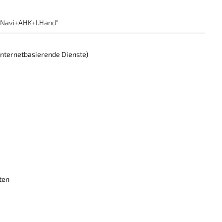
+Navi+AHK+I.Hand“
Internetbasierende Dienste)
ten