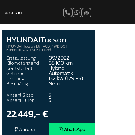
KONTAKT
HYUNDAI
Tucson
HYUNDAI Tucson 1,6 T-GDI 4WD DCT
Kamera+Navi+AHK+I.Hand
09/2022
Erstzulassung
85.100 km
Kilometerstand
Hybrid
Kraftstoffart
Automatik
Getriebe
132 kW (179 PS)
Leistung
Nein
Beschädigt
5
Anzahl Sitze
5
Anzahl Türen
22.449,- €
Anrufen
WhatsApp