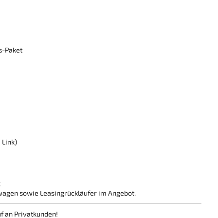
s-Paket
 Link)
g
wagen sowie Leasingrückläufer im Angebot.
f an Privatkunden!