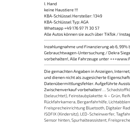
I. Hand
keine Haustiere !!!
KBA-Schlüssel Hersteller: 1349
KBA-Schlüssel Typ: AGA
Whatsapp +49 176 97 71 30 57
Alle Autos können sie auch über TikTok / Inst
Inzahlungnahme und Finanzierung ab 6, 99% 
Gebrauchtwagen-Untersuchung / Dekra Siegel
vorbehalten!, Alle Fahrzeuge unter +++www.
Die gemachten Angaben in Anzeigen, Internet,
und dienen nicht als zugesicherte Eigenschaf
Datenübermittlungsfehler. Aufgeführte Aussta
Zwischenverkauf vorbehalten!
… Schadstoffkla
(beleuchtet), Feinstaubplakette: 4 – Grün, Rei
Rückfahrkamera, Berganfahrhilfe, Lichtabble
Freisprecheinrichtung Bluetooth, Digitaler R
ISOFIX (Kindersitz), LED-Scheinwerfer, Tagfahrl
Sensor hinten, Spurhalteassistent, Freisprech