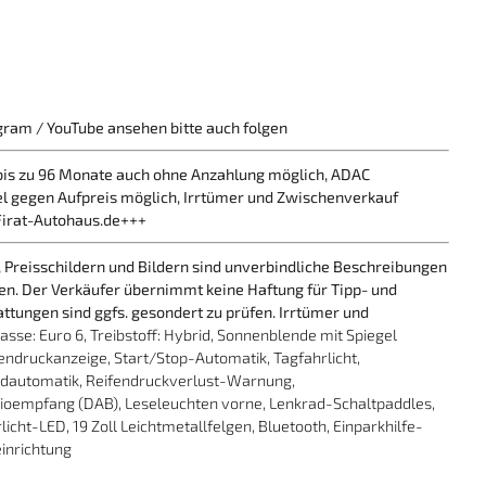
agram / YouTube ansehen bitte auch folgen
bis zu 96 Monate auch ohne Anzahlung möglich, ADAC
 gegen Aufpreis möglich, Irrtümer und Zwischenverkauf
Firat-Autohaus.de+++
 Preisschildern und Bildern sind unverbindliche Beschreibungen
ten. Der Verkäufer übernimmt keine Haftung für Tipp- und
ttungen sind ggfs. gesondert zu prüfen. Irrtümer und
sse: Euro 6, Treibstoff: Hybrid, Sonnenblende mit Spiegel
fendruckanzeige, Start/Stop-Automatik, Tagfahrlicht,
ndautomatik, Reifendruckverlust-Warnung,
adioempfang (DAB), Leseleuchten vorne, Lenkrad-Schaltpaddles,
icht-LED, 19 Zoll Leichtmetallfelgen, Bluetooth, Einparkhilfe-
einrichtung