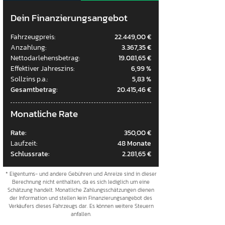
Dein Finanzierungsangebot
Fahrzeugpreis:
22.449,00 €
Anzahlung:
3.367,35 €
Nettodarlehensbetrag:
19.081,65 €
Effektiver Jahreszins:
6,99 %
Sollzins p.a.:
5,83 %
Gesamtbetrag:
20.415,46 €
Monatliche Rate
Rate:
350,00 €
Laufzeit:
48 Monate
Schlussrate:
2.281,65 €
* Eigentums- und andere Gebühren und Anreize sind in dieser
Berechnung nicht enthalten, da es sich lediglich um eine
Schätzung handelt. Monatliche Zahlungsschätzungen dienen
der Information und stellen kein Finanzierungsangebot des
Verkäufers dieses Fahrzeugs dar. Es können weitere Steuern
anfallen.